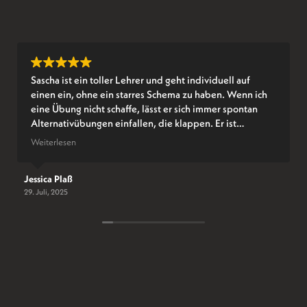
Sascha ist ein toller Lehrer und geht individuell auf
einen ein, ohne ein starres Schema zu haben. Wenn ich
eine Übung nicht schaffe, lässt er sich immer spontan
Alternativübungen einfallen, die klappen. Er ist
empathisch und weiß, wie man motiviert und bei Bedarf
Weiterlesen
lockert er auch gern mal mit einer Tanz- oder
Gesangseinlage auf. :D Die zur Verfügung gestellten
Jessica Plaß
Online-Materialien sind übrigens auch super hilfreich.
29. Juli, 2025
Fazit: Der Unterricht bei ihm macht sehr viel Spaß und
ich kann die Metalschool zu 100 % empfehlen.